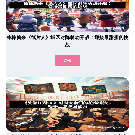
棒棒糖来《纸片人》城区对阵萌动开战：迎接最甜蜜的挑
战
详情